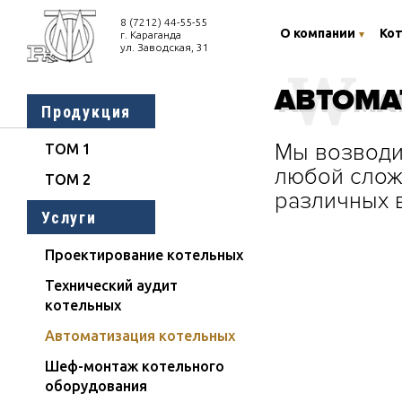
8 (7212) 44-55-
55
О компании
Ко
г. Караганда
ул. Заводская, 31
W
АВТОМА
АВТОМА
Продукция
Мы возводи
ТОМ 1
любой слож
ТОМ 2
различных 
Услуги
Проектирование котельных
Технический аудит
котельных
Автоматизация котельных
Шеф-монтаж котельного
оборудования